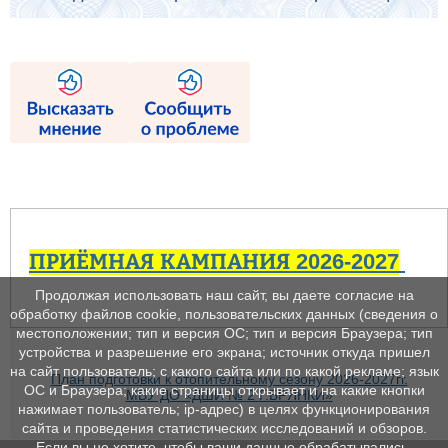
ПРИЁМНАЯ КАМПАНИЯ 2026-2027
Продолжая использовать наш сайт, вы даете согласие на
обработку файлов cookie, пользовательских данных (сведения о
местоположении; тип и версия ОС; тип и версия Браузера; тип
устройства и разрешение его экрана; источник откуда пришел
на сайт пользователь; с какого сайта или по какой рекламе; язык
План подготовки к отопительному сезону 2026-2027гг.
ОС и Браузера; какие страницы открывает и на какие кнопки
МБУ ДО «ДШИ № 2 Г.БРЯНКИ»
нажимает пользователь; ip-адрес) в целях функционирования
сайта и проведения статистических исследований и обзоров.
Если вы не хотите, чтобы ваши данные обрабатывались,