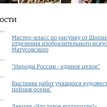
ости
25 г.
Мастер-класс по рисунку от Шопин
отделения изобразительного иску
Матусовского
25 г.
"Народы России - единое целое"
5 г.
Выставка работ учащихся художес
пейзаж осени"
5 г.
Лекция «Что такое коррупция?»