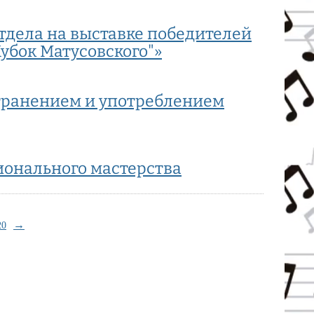
тдела на выставке победителей
Кубок Матусовского"»
транением и употреблением
онального мастерства
→
20