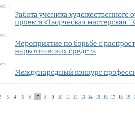
025 г.
Работа ученика художественного о
проекта «Творческая мастерская "
025 г.
Мероприятие по борьбе с распрос
наркотических средств
025 г.
Международный конкурс професси
2
3
4
5
6
7
8
9
10
11
12
13
14
15
16
17
18
19