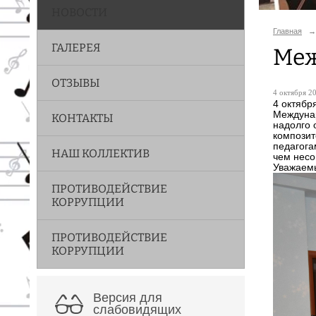
НОВОСТИ
Главная
→
ГАЛЕРЕЯ
Меж
ОТЗЫВЫ
4 октября 20
4 октябр
Междунар
КОНТАКТЫ
надолго 
композит
педагога
НАШ КОЛЛЕКТИВ
чем несо
Уважаемы
ПРОТИВОДЕЙСТВИЕ
КОРРУПЦИИ
ПРОТИВОДЕЙСТВИЕ
КОРРУПЦИИ
Версия для
слабовидящих