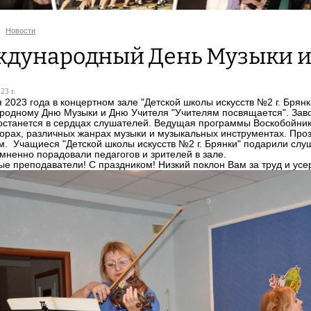
Новости
дународный День Музыки и
23 г.
я 2023 года в концертном зале "Детской школы искусств №2 г. Бря
одному Дню Музыки и Дню Учителя "Учителям посвящается". Зав
останется в сердцах слушателей. Ведущая программы Воскобойник
орах, различных жанрах музыки и музыкальных инструментах. Проз
м. Учащиеся "Детской школы искусств №2 г. Брянки" подарили сл
мненно порадовали педагогов и зрителей в зале.
е преподаватели! С праздником! Низкий поклон Вам за труд и усе