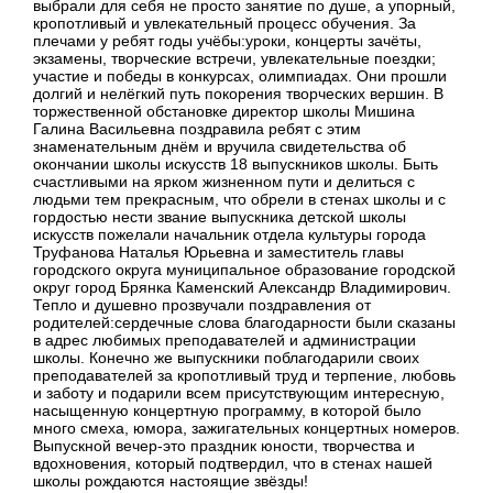
выбрали для себя не просто занятие по душе, а упорный,
кропотливый и увлекательный процесс обучения. За
плечами у ребят годы учёбы:уроки, концерты зачёты,
экзамены, творческие встречи, увлекательные поездки;
участие и победы в конкурсах, олимпиадах. Они прошли
долгий и нелёгкий путь покорения творческих вершин. В
торжественной обстановке директор школы Мишина
Галина Васильевна поздравила ребят с этим
знаменательным днём и вручила свидетельства об
окончании школы искусств 18 выпускников школы. Быть
счастливыми на ярком жизненном пути и делиться с
людьми тем прекрасным, что обрели в стенах школы и с
гордостью нести звание выпускника детской школы
искусств пожелали начальник отдела культуры города
Труфанова Наталья Юрьевна и заместитель главы
городского округа муниципальное образование городской
округ город Брянка Каменский Александр Владимирович.
Тепло и душевно прозвучали поздравления от
родителей:сердечные слова благодарности были сказаны
в адрес любимых преподавателей и администрации
школы. Конечно же выпускники поблагодарили своих
преподавателей за кропотливый труд и терпение, любовь
и заботу и подарили всем присутствующим интересную,
насыщенную концертную программу, в которой было
много смеха, юмора, зажигательных концертных номеров.
Выпускной вечер-это праздник юности, творчества и
вдохновения, который подтвердил, что в стенах нашей
школы рождаются настоящие звёзды!