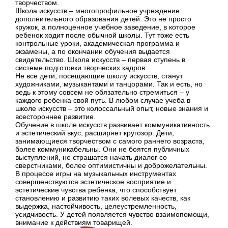
творчеством.
Школа искусств – многопрофильное учреждение
дополнительного образования детей. Это не просто
кружок, а полноценное учебное заведение, в которое
ребенок ходит после обычной школы. Тут тоже есть
контрольные уроки, академическая программа и
экзамены, а по окончании обучения выдается
свидетельство. Школа искусств – первая ступень в
системе подготовки творческих кадров.
Не все дети, посещающие школу искусств, станут
художниками, музыкантами и танцорами. Так и есть, но
ведь к этому совсем не обязательно стремиться – у
каждого ребенка свой путь. В любом случае учеба в
школе искусств – это колоссальный опыт, новые знания и
всестороннее развитие.
Обучение в школе искусств развивает коммуникативность
и эстетический вкус, расширяет кругозор. Дети,
занимающиеся творчеством с самого раннего возраста,
более коммуникабельны. Они не боятся публичных
выступлений, не страшатся начать диалог со
сверстниками, более оптимистичны и доброжелательны.
В процессе игры на музыкальных инструментах
совершенствуются эстетическое восприятие и
эстетические чувства ребенка, что способствует
становлению и развитию таких волевых качеств, как
выдержка, настойчивость, целеустремленность,
усидчивость. У детей появляется чувство взаимопомощи,
внимание к действиям товарищей.