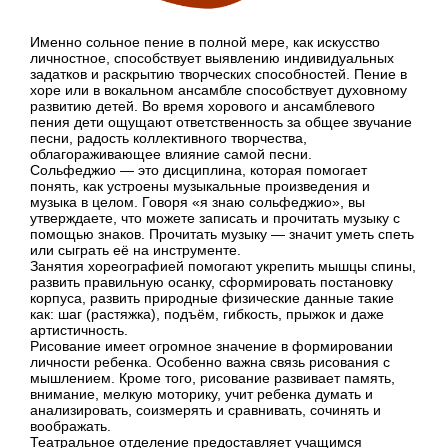
Именно сольное пение в полной мере, как искусство
личностное, способствует выявлению индивидуальных
задатков и раскрытию творческих способностей. Пение в
хоре или в вокальном ансамбле способствует духовному
развитию детей. Во время хорового и ансамблевого
пения дети ощущают ответственность за общее звучание
песни, радость коллективного творчества,
облагораживающее влияние самой песни.
Сольфеджио — это дисциплина, которая помогает
понять, как устроены музыкальные произведения и
музыка в целом. Говоря «я знаю сольфеджио», вы
утверждаете, что можете записать и прочитать музыку с
помощью знаков. Прочитать музыку — значит уметь спеть
или сыграть её на инструменте.
Занятия хореографией помогают укрепить мышцы спины,
развить правильную осанку, сформировать постановку
корпуса, развить природные физические данные такие
как: шаг (растяжка), подъём, гибкость, прыжок и даже
артистичность.
Рисование имеет огромное значение в формировании
личности ребенка. Особенно важна связь рисования с
мышлением. Кроме того, рисование развивает память,
внимание, мелкую моторику, учит ребенка думать и
анализировать, соизмерять и сравнивать, сочинять и
воображать.
Театральное отделение предоставляет учащимся